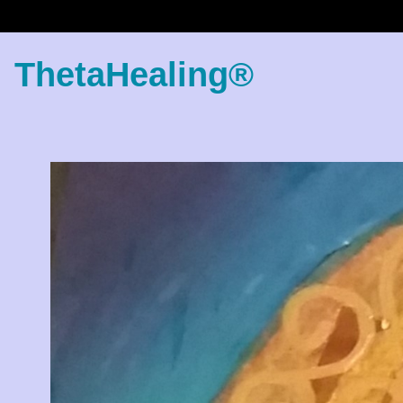
ThetaHealing®