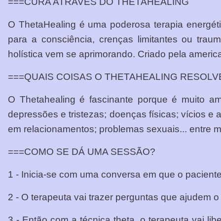
===CURA ATRAVÉS DO THETAHEALING
O ThetaHealing é uma poderosa terapia energétic
para a consciência, crenças limitantes ou tra
holística vem se aprimorando. Criado pela americ
===QUAIS COISAS O THETAHEALING RESOLV
O Thetahealing é fascinante porque é muito amp
depressões e tristezas; doenças físicas; vícios e 
em relacionamentos; problemas sexuais... entre mu
===COMO SE DÁ UMA SESSÃO?
1 - Inicia-se com uma conversa em que o pacient
2 - O terapeuta vai trazer perguntas que ajudem o
3 - Então com a técnica theta, o terapeuta vai li