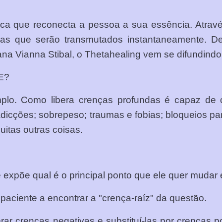
a que reconecta a pessoa a sua essência. Através
umas que serão transmutados instantaneamente. 
ana Vianna Stibal, o Thetahealing vem se difundindo
E?
lo. Como libera crenças profundas é capaz de cu
adicções; sobrepeso; traumas e fobias; bloqueios pa
itas outras coisas.
e expõe qual é o principal ponto que ele quer muda
 paciente a encontrar a "crença-raíz" da questão.
berar crenças negativas e substituí-las por crença