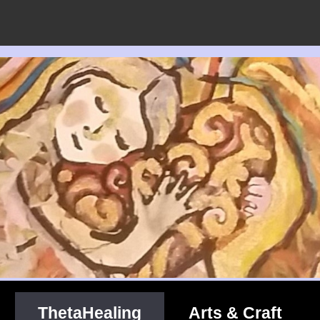
ThetaHealing
Arts & Craft